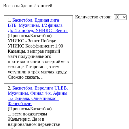
Всего найдено 2 записей.
Количество строк:
1.
Баскетбол. Единая лига
ВТБ. Мужчины. 1/2 финала.
До 4-х побед. УНИКС - Зенит
(Прогнозы/Баскетбол)
УНИКС - Зенит
Побед
а:
УНИКС Коэффициент: 1.90
Казанцы, выиграв первый
матч полуфинального
противостоянии в овертайме в
столице Татарстана, затем
уступили в трёх матчах кряду.
Сложно сказать, ...
2.
Баскетбол. Евролига ULEB.
Мужчины. Финал 4-х. Афины.
1/2 финала. Олимпиакос -
Фенербахче
(Прогнозы/Баскетбол)
... всем показателям
Жальгирис. Да и в
национальном первенстве