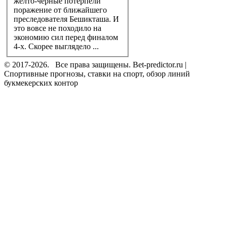
жёлто-черные потерпели
поражение от ближайшего
преследователя Бешикташа. И
это вовсе не походило на
экономию сил перед финалом
4-х
. Скорее выглядело ...
© 2017-2026. Все права защищены. Bet-predictor.ru |
Спортивные прогнозы, ставки на спорт, обзор линий
букмекерских контор