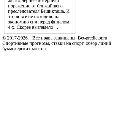
жёлто-черные потерпели
поражение от ближайшего
преследователя Бешикташа. И
это вовсе не походило на
экономию сил перед
финал
ом
4-х
. Скорее выглядело ...
© 2017-2026. Все права защищены. Bet-predictor.ru |
Спортивные прогнозы, ставки на спорт, обзор линий
букмекерских контор