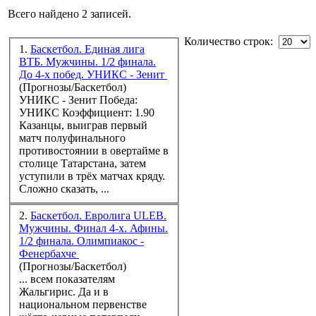
Всего найдено 2 записей.
Количество строк:
1.
Баскетбол. Единая лига
ВТБ. Мужчины. 1/2 финала.
До 4-х побед. УНИКС - Зенит
(Прогнозы/Баскетбол)
УНИКС - Зенит Победа:
УНИКС Коэффициент: 1.90
Казанцы, выиграв первый
матч полу
финал
ьного
противостоянии в овертайме в
столице Татарстана, затем
уступили в трёх матчах кряду.
Сложно сказать, ...
2.
Баскетбол. Евролига ULEB.
Мужчины. Финал 4-х. Афины.
1/2 финала. Олимпиакос -
Фенербахче
(Прогнозы/Баскетбол)
... всем показателям
Жальгирис. Да и в
национальном первенстве