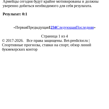
Армейцы сегодня будут крайне мотивированы и должны
уверенно добиться необходимого для себя результата.
Результат: 0:1
«
Первая
Предыдущая
1
2
3
4
Следующая
Последняя
»
Страница 1 из 4
© 2017-2026. Все права защищены. Bet-predictor.ru |
Спортивные прогнозы, ставки на спорт, обзор линий
букмекерских контор