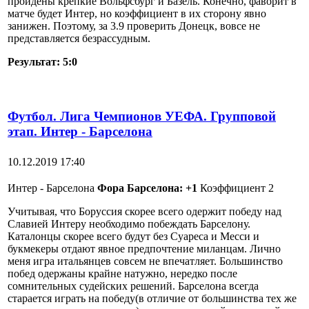
пройдены крепкие Вольфсбург и Базель. Конечно, фаворит в
матче будет Интер, но коэффициент в их сторону явно
занижен. Поэтому, за 3.9 проверить Донецк, вовсе не
представляется безрассудным.
Результат: 5:0
Футбол. Лига Чемпионов УЕФА. Групповой
этап. Интер - Барселона
10.12.2019 17:40
Интер - Барселона
Фора Барселона: +1
Коэффициент 2
Учитывая, что Боруссия скорее всего одержит победу над
Славией Интеру необходимо побеждать Барселону.
Каталонцы скорее всего будут без Суареса и Месси и
букмекеры отдают явное предпочтение миланцам. Лично
меня игра итальянцев совсем не впечатляет. Большинство
побед одержаны крайне натужно, нередко после
сомнительных судейских решений. Барселона всегда
старается играть на победу(в отличие от большинства тех же