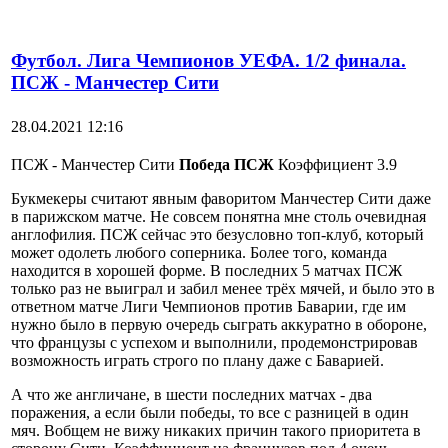
Футбол. Лига Чемпионов УЕФА. 1/2 финала.
ПСЖ - Манчестер Сити
28.04.2021 12:16
ПСЖ - Манчестер Сити
Победа ПСЖ
Коэффициент 3.9
Букмекеры считают явным фаворитом Манчестер Сити даже
в парижском матче. Не совсем понятна мне столь очевидная
англофилия. ПСЖ сейчас это безусловно топ-клуб, который
может одолеть любого соперника. Более того, команда
находится в хорошей форме. В последних 5 матчах ПСЖ
только раз не выиграл и забил менее трёх мячей, и было это в
ответном матче Лиги Чемпионов против Баварии, где им
нужно было в первую очередь сыграть аккуратно в обороне,
что французы с успехом и выполнили, продемонстрировав
возможность играть строго по плану даже с Баварией.
А что же англичане, в шести последних матчах - два
поражения, а если были победы, то все с разницей в один
мяч. Вобщем не вижу никаких причин такого приоритета в