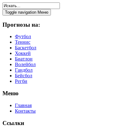
Toggle navigation
Меню
Прогнозы на:
Футбол
Теннис
Баскетбол
Хоккей
Биатлон
Волейбол
Гандбол
Бейсбол
Регби
Меню
Главная
Контакты
Ссылки