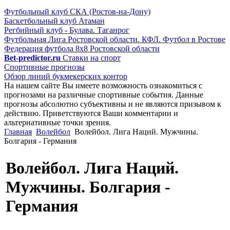
Футбольный клуб СКА (Ростов-на-Дону)
Баскетбольный клуб Атаман
Регбийный клуб - Булава. Таганрог
Футбольная Лига Ростовской области. КФЛ. Футбол в Ростове
Федерация футбола 8x8 Ростовской области
Bet-predictor.ru
Ставки на спорт
Спортивные прогнозы
Обзор линий букмекерских контор
На нашем сайте Вы имеете возможность ознакомиться с
прогнозами на различные спортивные события. Данные
прогнозы абсолютно субъективны и не являются призывом к
действию. Приветствуются Ваши комментарии и
альтернативные точки зрения.
Главная
Волейбол
Волейбол. Лига Наций. Мужчины.
Болгария - Германия
Волейбол. Лига Наций.
Мужчины. Болгария -
Германия